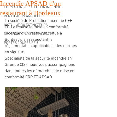
Incendie APSAD d'un
FORMATIONS PROTECTION INCENDIE
restaurant à Bordeaux
VÉRIFICATION ANNUELLE
La société de Protection Incendie OFF 
INSTALLATION EXTINCTEURS
FEU a réalisé la mise en conformité 
incendie d'un restaurant situé à 
DÉPANNAGE ALARME INCENDIE
Bordeaux, en respectant la 
PORTES COUPES FEU
réglementation applicable et les normes 
en vigueur.
Spécialiste de la sécurité incendie en 
Gironde (33), nous vous accompagnons 
dans toutes les démarches de mise en 
conformité ERP ET APSAD.