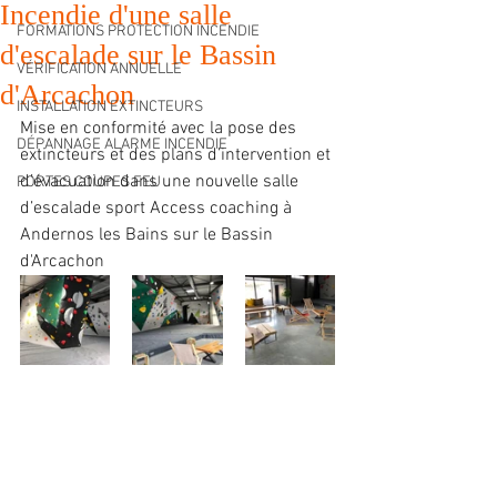
Incendie d'une salle
FORMATIONS PROTECTION INCENDIE
d'escalade sur le Bassin
VÉRIFICATION ANNUELLE
d'Arcachon
INSTALLATION EXTINCTEURS
Mise en conformité avec la pose des 
DÉPANNAGE ALARME INCENDIE
extincteurs et des plans d’intervention et 
d’évacuation dans une nouvelle salle 
PORTES COUPES FEU
d’escalade sport Access coaching à 
Andernos les Bains sur le Bassin 
d'Arcachon