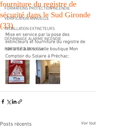
fourniture du registre de
FORMATIONS PROTECTION INCENDIE
sécurité dans le Sud Gironde
VÉRIFICATION ANNUELLE
(33)
INSTALLATION EXTINCTEURS
Mise en service par la pose des 
DÉPANNAGE ALARME INCENDIE
extincteurs et fourniture du registre de 
sécurité à la nouvelle boutique Mon 
PORTES COUPES FEU
Comptoir du Solaire à Préchac;
Voir tout
Posts récents