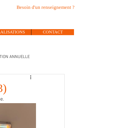
Besoin d'un renseignement ?
Tél : 05.56.27.42.89
Port : 06.50.01.40.33
ALISATIONS
CONTACT
ATION ANNUELLE
3)
e.