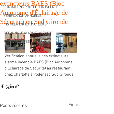
extincteurs BAES (Bloc
FORMATIONS PROTECTION INCENDIE
Autonome d'Éclairage de
VÉRIFICATION ANNUELLE
Sécurité) en Sud Gironde
INSTALLATION EXTINCTEURS
DÉPANNAGE ALARME INCENDIE
PORTES COUPES FEU
Vérification annuelle des extincteurs 
alarme incendie BAES (Bloc Autonome 
d’Éclairage de Sécurité) au restaurant 
chez Charlotte à Podensac Sud Gironde
Voir tout
Posts récents