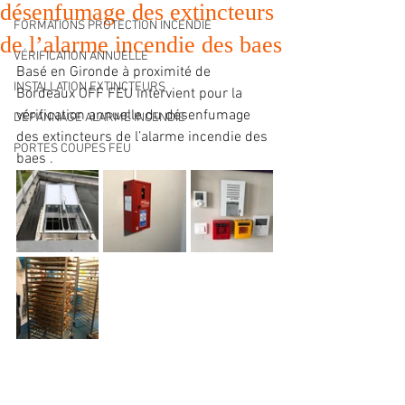
désenfumage des extincteurs
FORMATIONS PROTECTION INCENDIE
de l’alarme incendie des baes
VÉRIFICATION ANNUELLE
Basé en Gironde à proximité de 
INSTALLATION EXTINCTEURS
Bordeaux OFF FEU intervient pour la 
vérification annuelle du désenfumage  
DÉPANNAGE ALARME INCENDIE
des extincteurs de l’alarme incendie des 
PORTES COUPES FEU
baes .