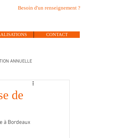
Besoin d'un renseignement ?
Tél : 05.56.27.42.89
Port : 06.50.01.40.33
ALISATIONS
CONTACT
ATION ANNUELLE
se de
ne à Bordeaux 