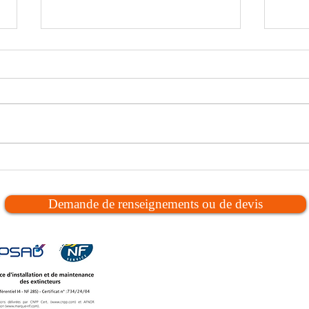
Remplacement d’un bloc sortie
Vérif
de secours par un bloc drapeau
exti
dans le Sud Gironde
Sud
Demande de renseignements ou de devis