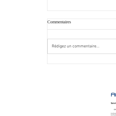
Commentaires
Rédigez un commentaire...
Remplacement d’une bouteille
de 20 kg de CO2 - Arcachon
OFF FEU
26 Rue l'Escloupey
33720 VIRELADE
Tél : 05.56.27.42.89
Port : 06.50.01.40.33