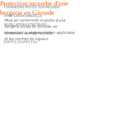
Protection incendie d'une
FORMATIONS PROTECTION INCENDIE
bergerie en Gironde
VÉRIFICATION ANNUELLE
Mise en conformité incendie d'une 
INSTALLATION EXTINCTEURS
bergerie située en Gironde, en 
respectant la réglementation applicable 
DÉPANNAGE ALARME INCENDIE
et les normes en vigueur.
PORTES COUPES FEU